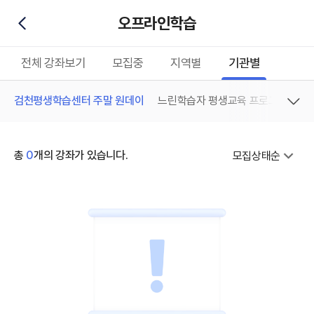
오프라인학습
뒤로가기
전체 강좌보기
모집중
지역별
기관별
검천평생학습센터 주말 원데이
느린학습자 평생교육 프로그램
【
사업명
총
0
개의 강좌가 있습니다.
모집상태순