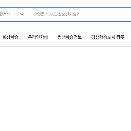
합검색
화상학습
온라인학습
평생학습정보
평생학습도시 광주