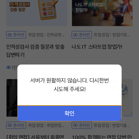
취업·창업
인적성면접대비
취업·창업
창업가정신교육
온라인
온라인
인적성검사 검증 질문과 맞춤
나도 IT 스타트업 창업가!
답변하기
1만회
48
1.4만회
112
조회수
좋아요
조회수
좋아요
서버가 원활하지 않습니다. 다시한번
시도해 주세요!
확인
취업·창업
취업면접가이드
취업·창업
면접기출문제
온라인
온라인
[취업 면접] 서류부터 최종면
100% 합격하는 면접 답변 만