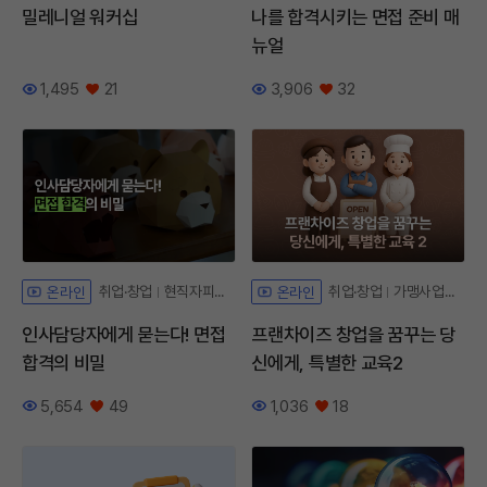
밀레니얼 워커십
나를 합격시키는 면접 준비 매
뉴얼
1,495
21
3,906
32
조회수
좋아요
조회수
좋아요
취업·창업
현직자피드백
취업·창업
가맹사업법해설
온라인
온라인
인사담당자에게 묻는다! 면접
프랜차이즈 창업을 꿈꾸는 당
합격의 비밀
신에게, 특별한 교육2
5,654
49
1,036
18
조회수
좋아요
조회수
좋아요