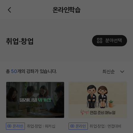
온라인학습
뒤로가기
취업·창업
분야선택
총
50
개의 강좌가 있습니다.
최신순
취업·창업
워커십
취업·창업
면접대비
온라인
온라인