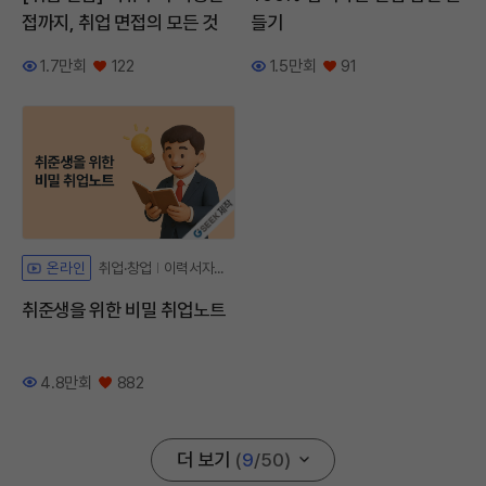
접까지, 취업 면접의 모든 것
들기
1.7만회
122
1.5만회
91
조회수
좋아요
조회수
좋아요
자체개발 강좌G
취업·창업
이력서자기소개서
온라인
취준생을 위한 비밀 취업노트
4.8만회
882
조회수
좋아요
더 보기
(
9
/
50
)